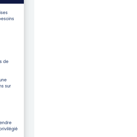
ises
besoins
s de
 une
ns sur
rendre
rivilégié