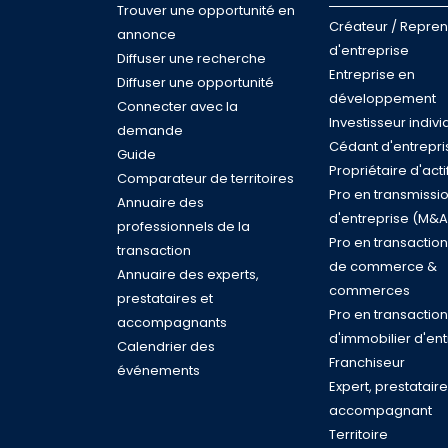
Trouver une opportunité en
Créateur / Repre
annonce
d'entreprise
Diffuser une recherche
Entreprise en
Diffuser une opportunité
développement
Connecter avec la
Investisseur indivi
demande
Cédant d'entrepri
Guide
Propriétaire d'acti
Comparateur de territoires
Pro en transmissi
Annuaire des
d'entreprise (M&A
professionnels de la
Pro en transactio
transaction
de commerce &
Annuaire des experts,
commerces
prestataires et
Pro en transaction
accompagnants
d'immobilier d'ent
Calendrier des
Franchiseur
événements
Expert, prestatair
accompagnant
Territoire