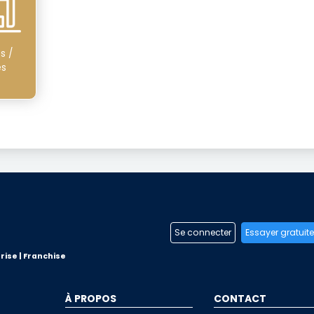
s /
és
Se connecter
Essayer gratuit
rise | Franchise
À PROPOS
CONTACT