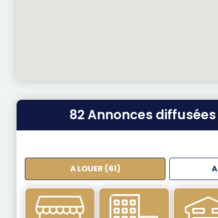
82 Annonces diffusées 
A LOUER (61)
A