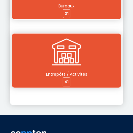
Bureaux
31
Entrepôts / Activités
41