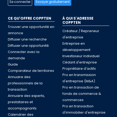
Se connecter
Essayer gratuitement
CE QU'OFFRE COPPTEN
À QUI S'ADRESSE
COPPTEN
Trouver une opportunité en
Créateur / Repreneur
annonce
d'entreprise
Diffuser une recherche
Entreprise en
Diffuser une opportunité
développement
Connecter avec la
Investisseur individuel
demande
Cédant d'entreprise
Guide
Propriétaire d'actifs
Comparateur de territoires
Pro en transmission
Annuaire des
d'entreprise (M&A)
professionnels de la
Pro en transaction de
transaction
fonds de commerce &
Annuaire des experts,
commerces
prestataires et
Pro en transaction
accompagnants
d'immobilier d'entreprise
Calendrier des