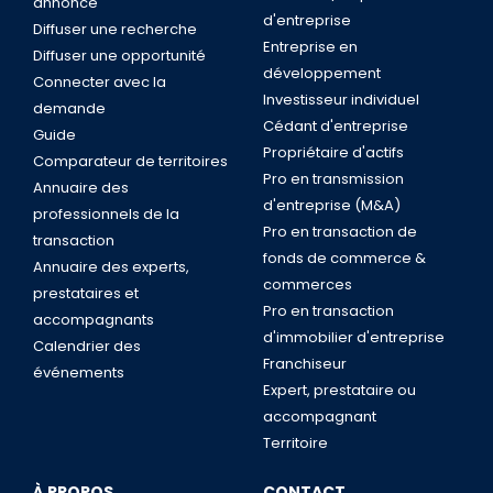
annonce
d'entreprise
Diffuser une recherche
Entreprise en
Diffuser une opportunité
développement
Connecter avec la
Investisseur individuel
demande
Cédant d'entreprise
Guide
Propriétaire d'actifs
Comparateur de territoires
Pro en transmission
Annuaire des
d'entreprise (M&A)
professionnels de la
Pro en transaction de
transaction
fonds de commerce &
Annuaire des experts,
commerces
prestataires et
Pro en transaction
accompagnants
d'immobilier d'entreprise
Calendrier des
Franchiseur
événements
Expert, prestataire ou
accompagnant
Territoire
À PROPOS
CONTACT