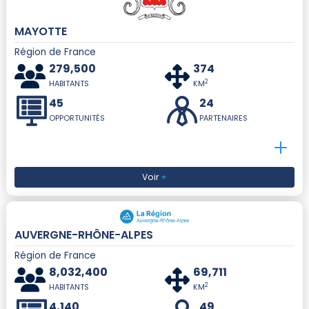
MAYOTTE
Région de France
279,500
374
2
HABITANTS
KM
45
24
OPPORTUNITÉS
PARTENAIRES
Voir
+
AUVERGNE-RHÔNE-ALPES
Région de France
8,032,400
69,711
2
HABITANTS
KM
4,140
49