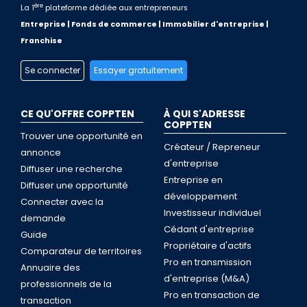
ère
La 1
plateforme dédiée aux entrepreneurs
Entreprise | Fonds de commerce | Immobilier d'entreprise |
Franchise
Se connecter
Essayer gratuitement
CE QU'OFFRE COPPTEN
À QUI S'ADRESSE
COPPTEN
Trouver une opportunité en
Créateur / Repreneur
annonce
d'entreprise
Diffuser une recherche
Entreprise en
Diffuser une opportunité
développement
Connecter avec la
Investisseur individuel
demande
Cédant d'entreprise
Guide
Propriétaire d'actifs
Comparateur de territoires
Pro en transmission
Annuaire des
d'entreprise (M&A)
professionnels de la
Pro en transaction de
transaction