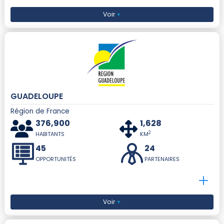
Voir
+
GUADELOUPE
Région de France
376,900
1,628
2
HABITANTS
KM
45
24
OPPORTUNITÉS
PARTENAIRES
Voir
+