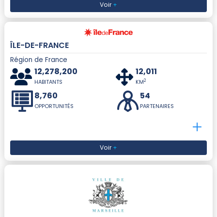
Voir
+
ÎLE-DE-FRANCE
Région de France
12,278,200
12,011
2
HABITANTS
KM
8,760
54
OPPORTUNITÉS
PARTENAIRES
Voir
+