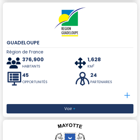
GUADELOUPE
Région de France
376,900
1,628
2
HABITANTS
KM
45
24
OPPORTUNITÉS
PARTENAIRES
Voir
+