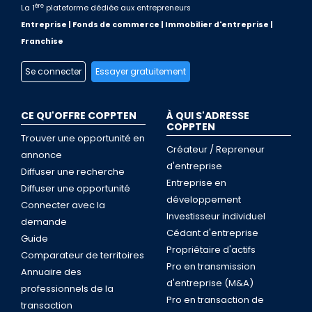
ère
La 1
plateforme dédiée aux entrepreneurs
Entreprise | Fonds de commerce | Immobilier d'entreprise |
Franchise
Se connecter
Essayer gratuitement
CE QU'OFFRE COPPTEN
À QUI S'ADRESSE
COPPTEN
Trouver une opportunité en
Créateur / Repreneur
annonce
d'entreprise
Diffuser une recherche
Entreprise en
Diffuser une opportunité
développement
Connecter avec la
Investisseur individuel
demande
Cédant d'entreprise
Guide
Propriétaire d'actifs
Comparateur de territoires
Pro en transmission
Annuaire des
d'entreprise (M&A)
professionnels de la
Pro en transaction de
transaction