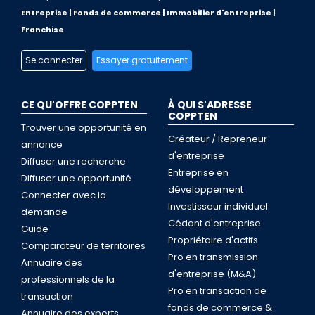
Entreprise | Fonds de commerce | Immobilier d'entreprise |
Franchise
Se connecter
Essayer gratuitement
CE QU'OFFRE COPPTEN
À QUI S'ADRESSE
COPPTEN
Trouver une opportunité en
Créateur / Repreneur
annonce
d'entreprise
Diffuser une recherche
Entreprise en
Diffuser une opportunité
développement
Connecter avec la
Investisseur individuel
demande
Cédant d'entreprise
Guide
Propriétaire d'actifs
Comparateur de territoires
Pro en transmission
Annuaire des
d'entreprise (M&A)
professionnels de la
Pro en transaction de
transaction
fonds de commerce &
Annuaire des experts,