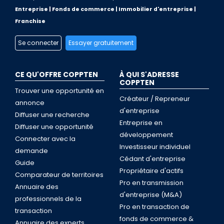
Entreprise | Fonds de commerce | Immobilier d'entreprise |
Franchise
Se connecter
Essayer gratuitement
CE QU'OFFRE COPPTEN
À QUI S'ADRESSE
COPPTEN
Trouver une opportunité en
Créateur / Repreneur
annonce
d'entreprise
Diffuser une recherche
Entreprise en
Diffuser une opportunité
développement
Connecter avec la
Investisseur individuel
demande
Cédant d'entreprise
Guide
Propriétaire d'actifs
Comparateur de territoires
Pro en transmission
Annuaire des
d'entreprise (M&A)
professionnels de la
Pro en transaction de
transaction
fonds de commerce &
Annuaire des experts,