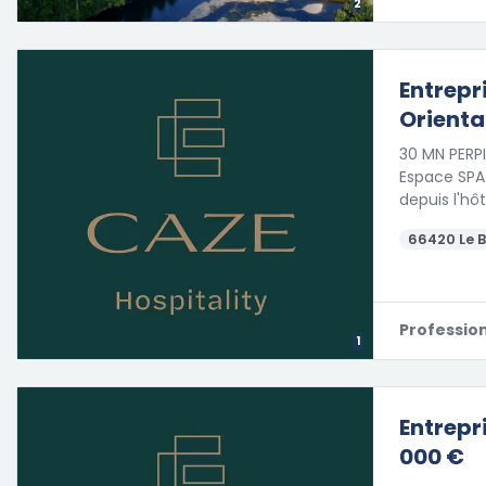
2
Entrepr
Oriental
30 MN PERPI
Espace SPA.
depuis l'hôt
66420 Le 
Professio
1
Entrepr
000 €