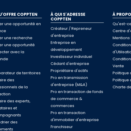
U'OFFRE COPPTEN
À QUI S'ADRESSE
À PROP
COPPTEN
er une opportunité en
Qu'est-c
Créateur / Repreneur
nce
Centre d'
d'entreprise
ser une recherche
Mentions 
Entreprise en
ser une opportunité
Conditio
développement
cter avec la
d'Utilisati
Investisseur individuel
nde
Conditio
Cédant d'entreprise
e
Vente
Propriétaire d'actifs
rateur de territoires
Politique 
Pro en transmission
ire des
Politique
d'entreprise (M&A)
ssionnels de la
Charte de
Pro en transaction de fonds
action
de commerce &
ire des experts,
commerces
taires et
Pro en transaction
mpagnants
d'immobilier d'entreprise
drier des
Franchiseur
ements