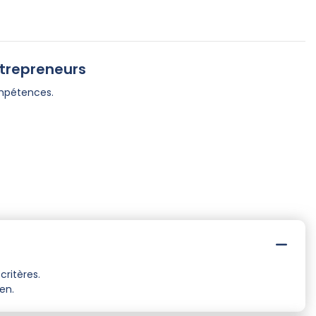
ntrepreneurs
ompétences.
critères.
ten.