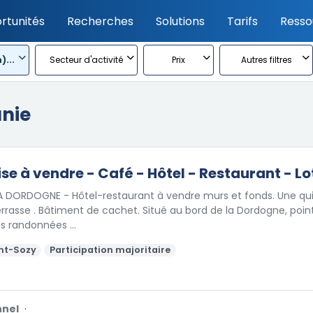
rtunités
Recherches
Solutions
Tarifs
Resso
)...
Secteur d'activité
Prix
Autres filtres
anie
ise à vendre - Café - Hôtel - Restaurant - Lo
LA DORDOGNE - Hôtel-restaurant à vendre murs et fonds. Une q
errasse . Bâtiment de cachet. Situé au bord de la Dordogne, poin
s randonnées …
nt-Sozy
Participation majoritaire
nnel
·