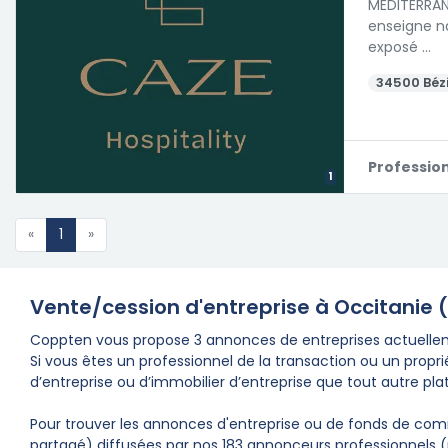
MEDITERRAN
enseigne na
exposé …
34500 Béz
Professio
1
«
1
»
Vente/cession d'entreprise à Occitanie 
Coppten vous propose 3 annonces de entreprises actuelleme
Si vous êtes un professionnel de la transaction ou un prop
d’entreprise ou d’immobilier d’entreprise que tout autre pla
Pour trouver les annonces d'entreprise ou de fonds de comm
partagé) diffusées par nos 183 annonceurs professionnels (pro