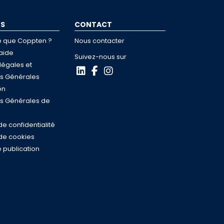
OS
CONTACT
e que Coppten ?
Nous contacter
aide
Suivez-nous sur
légales et
ns Générales
on
ns Générales de
de confidentialité
 de cookies
 publication