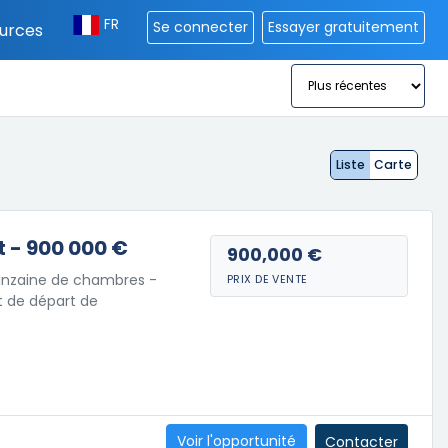
FR
Se connecter
Essayer gratuitement
urces
Liste
Carte
t - 900 000 €
900,000 €
uinzaine de chambres -
PRIX DE VENTE
t de départ de
Voir l'opportunité
Contacter