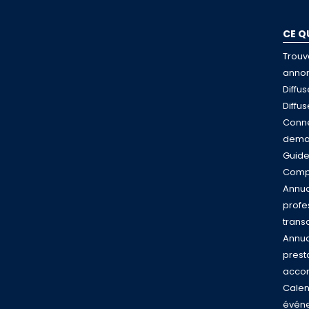
CE Q
Trouv
anno
Diffu
Diffu
Conne
dema
Guid
Compa
Annua
profe
trans
Annua
presta
acco
Calen
évén