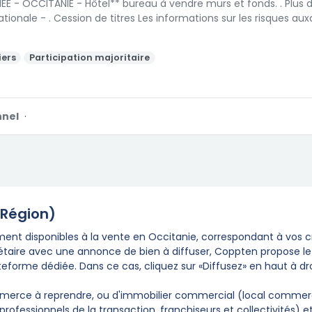
EE - OCCITANIE - Hôtel** bureau à vendre murs et fonds. . Plus
tionale - . Cession de titres Les informations sur les risques aux
iers
Participation majoritaire
nnel
·
(Région)
nt disponibles à la vente en Occitanie, correspondant à vos cr
riétaire avec une annonce de bien à diffuser, Coppten propose l
teforme dédiée. Dans ce cas, cliquez sur «Diffusez» en haut à dr
erce à reprendre, ou d'immobilier commercial (local commercial
fessionnels de la transaction, franchiseurs et collectivités) et 