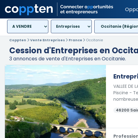
Oppo
Occitanie (Région
Coppten
Vente Entreprises
France
Occitanie
Cession d'Entreprises en Occit
3
annonces de vente d'Entreprises en Occitanie.
Entrepr
VALLEE DE 
Piscine - T
nombreuse
46200 Sai
Professio