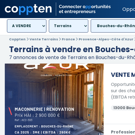
Oppo
Bouches-du-Rhône 
Coppten
Vente Terrains
France
Provence-Alpes-Côte d'Azur
Terrains à vendre en Bouches
7
annonces de vente de Terrains en Bouches-du-Rhô
VENTE 
Opportunité
sur des chan
(EBITDA ret
13000 Bou
Professio
1