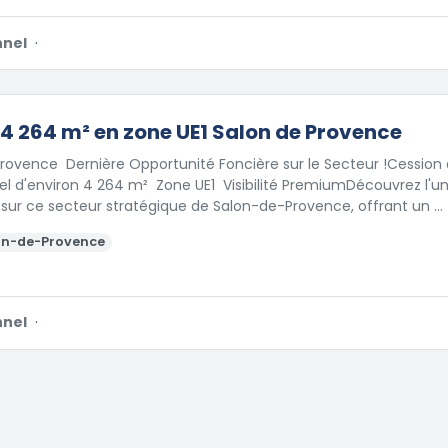
nnel
·
 4 264 m² en zone UE1 Salon de Provence
ovence  Dernière Opportunité Foncière sur le Secteur !Cession 
l d'environ 4 264 m²  Zone UE1  Visibilité PremiumDécouvrez l'un
 sur ce secteur stratégique de Salon-de-Provence, offrant un …
on-de-Provence
nnel
·