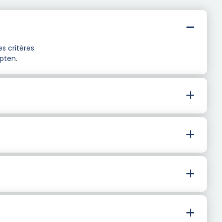
s critères.
ppten.