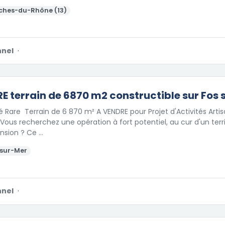
ches-du-Rhône (13)
nnel
·
E terrain de 6870 m2 constructible sur Fos 
 Rare  Terrain de 6 870 m² A VENDRE pour Projet d'Activités Artisa
Vous recherchez une opération à fort potentiel, au cur d'un ter
nsion ? Ce …
-sur-Mer
nnel
·