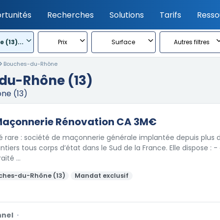
rtunités
Recherches
Solutions
Tarifs
Resso
(13)...
Prix
Surface
Autres filtres
Bouches-du-Rhône
-du-Rhône (13)
ne (13)
Maçonnerie Rénovation CA 3M€
 rare : société de maçonnerie générale implantée depuis plus d
tiers tous corps d’état dans le Sud de la France. Elle dispose : - 
raité …
ches-du-Rhône (13)
Mandat exclusif
nnel
·