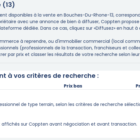
 (13)
nt disponibles à la vente en Bouches-Du-Rhone-13, corresponda
opriétaire avec une annonce de bien à diffuser, Coppten propose
lateforme dédiée. Dans ce cas, cliquez sur «Diffusez» en haut à 
mmerce à reprendre, ou d'immobilier commercial (local commercia
nels (professionnels de la transaction, franchiseurs et collectivi
 par prix et classer les résultats de votre recherche selon leur 
t à vos critères de recherche :
Prix bas
P
essionnel de type terrain, selon les critères de recherche sélec
x affichés sur Coppten avant négociation et avant transaction.