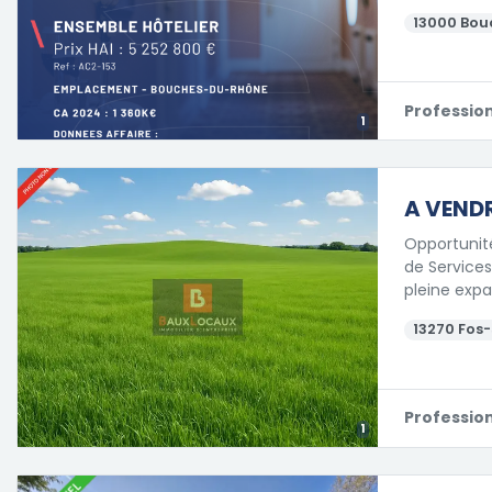
13000 Bou
Professio
1
A VENDR
Opportunité
de Services
pleine expa
13270 Fos
Professio
1