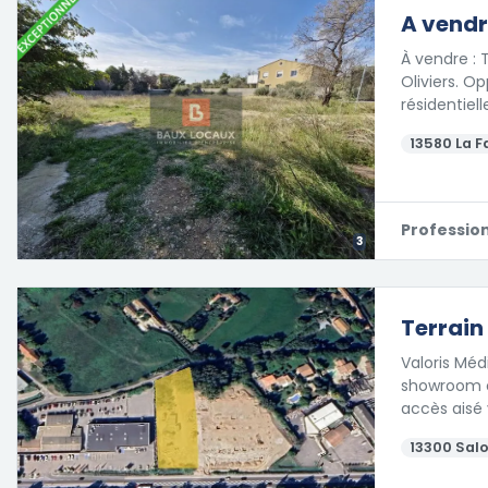
A vendr
À vendre : 
Oliviers. O
résidentiell
13580 La F
Professio
3
Terrain
Valoris Méd
showroom o
accès aisé 
13300 Sal