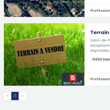
Professio
4
Terrain
Salon-de-Pr
exceptionne
disponibles
13300 Sal
Professio
3
«
1
»