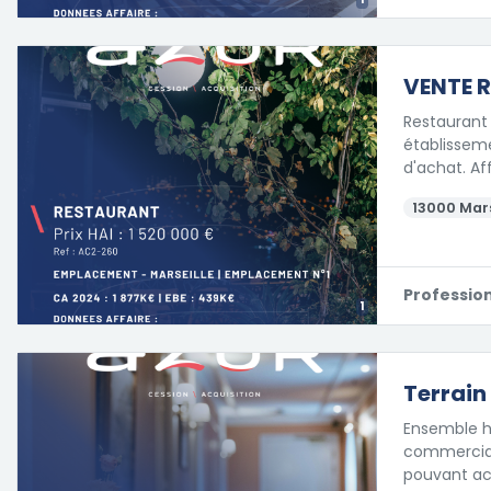
VENTE R
Restaurant 
établisseme
d'achat. Af
13000 Mars
Professio
1
Terrain
Ensemble hô
commerciaux
pouvant acc