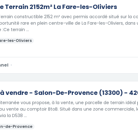
e Terrain 2152m² La Fare-les-Oliviers
Terrain constructible 2152 m² avec permis accordé situé sur la
pportunité rare en plein centre-ville de La Fare-les-Oliviers, da
e :Ce terrain …
are-les-Oliviers
nnel
·
 à vendre - Salon-De-Provence (13300) - 4
iterranée vous propose, à la vente, une parcelle de terrain idéal 
u vente au comptoir BtoB. Situé dans une zone commerciale, le 
via la D538 …
on-de-Provence