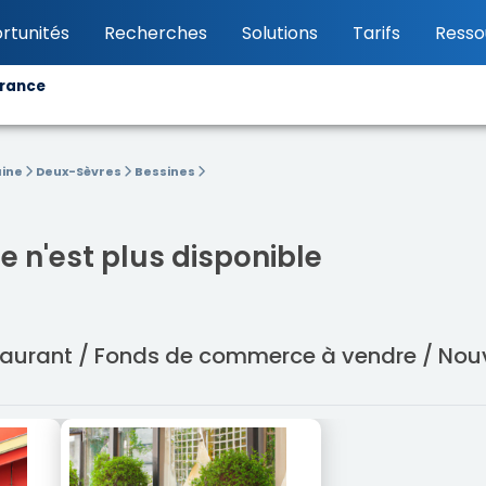
rtunités
Recherches
Solutions
Tarifs
Resso
France
aine
Deux-Sèvres
Bessines
 n'est plus disponible
staurant / Fonds de commerce à vendre / Nou