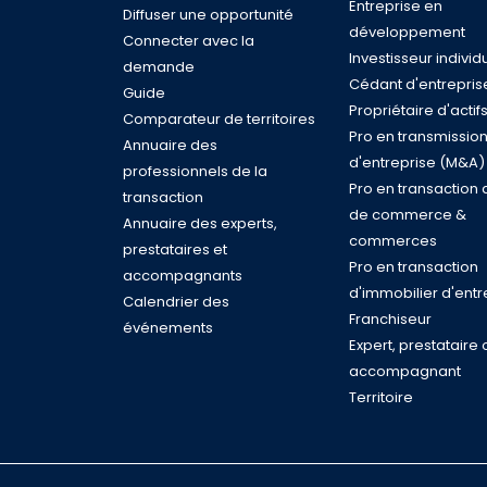
Entreprise en
Diffuser une opportunité
développement
Connecter avec la
Investisseur individ
demande
Cédant d'entrepris
Guide
Propriétaire d'actif
Comparateur de territoires
Pro en transmissio
Annuaire des
d'entreprise (M&A)
professionnels de la
Pro en transaction 
transaction
de commerce &
Annuaire des experts,
commerces
prestataires et
Pro en transaction
accompagnants
d'immobilier d'entr
Calendrier des
Franchiseur
événements
Expert, prestataire 
accompagnant
Territoire