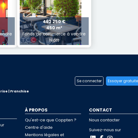
462 250 €
450 m²
endre
Fonds de commerce à vendre
Niort
Se connecter
Essayer gratuit
rise | Franchise
À PROPOS
CONTACT
Qu'est-ce que Coppten ?
Nous contacter
ur
Centre d'aide
Suivez-nous sur
Mentions légales et