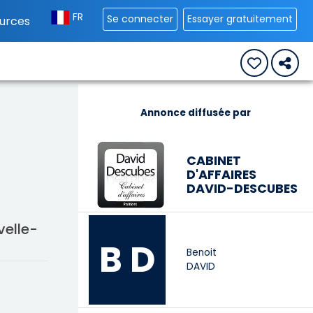
FR
Se connecter
Essayer gratuitement
urces
Annonce diffusée par
CABINET
D'AFFAIRES
DAVID-DESCUBES
velle-
B D
Benoit
DAVID