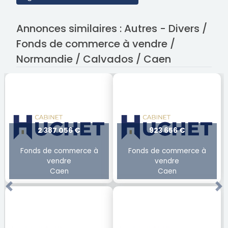
Annonces similaires : Autres - Divers /
Fonds de commerce à vendre /
Normandie / Calvados / Caen
2 387 056 €
923 656 €
Fonds de commerce à
Fonds de commerce à
vendre
vendre
Caen
Caen
Previous
Ne