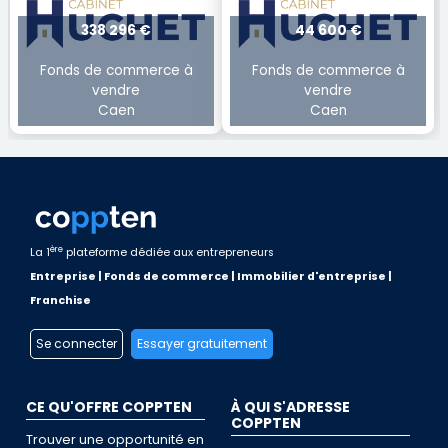
338 296 €
44 600 €
Fonds de commerce à
Fonds de commerce à
vendre
vendre
Caen
Caen
ère
La 1
plateforme dédiée aux entrepreneurs
Entreprise | Fonds de commerce | Immobilier d'entreprise |
Franchise
Se connecter
Essayer gratuitement
CE QU'OFFRE COPPTEN
À QUI S'ADRESSE
COPPTEN
Trouver une opportunité en