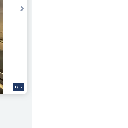
Next
1
/ 12