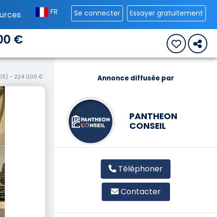
FR
Se connecter
Essayer gratuitement
urces
00 €
05) - 224 000 €
Annonce diffusée par
PANTHEON
CONSEIL
Téléphoner
Contacter