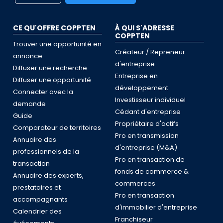
CE QU'OFFRE COPPTEN
À QUI S'ADRESSE
COPPTEN
Trouver une opportunité en
Créateur / Repreneur
annonce
d'entreprise
Diffuser une recherche
Entreprise en
Diffuser une opportunité
développement
Connecter avec la
Investisseur individuel
demande
Cédant d'entreprise
Guide
Propriétaire d'actifs
Comparateur de territoires
Pro en transmission
Annuaire des
d'entreprise (M&A)
professionnels de la
Pro en transaction de
transaction
fonds de commerce &
Annuaire des experts,
commerces
prestataires et
Pro en transaction
accompagnants
d'immobilier d'entreprise
Calendrier des
Franchiseur