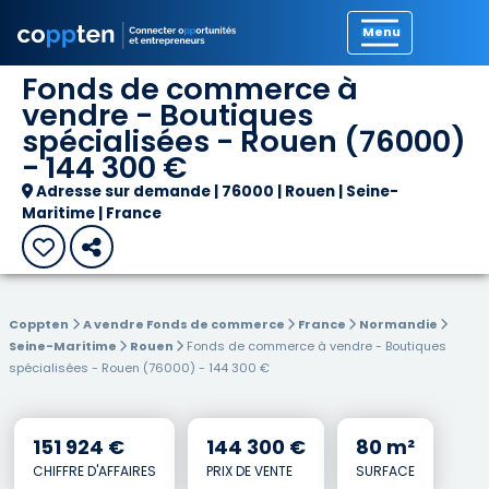
Précédent
Fonds de commerce à
vendre - Boutiques
spécialisées - Rouen (76000)
- 144 300 €
Adresse sur demande | 76000 | Rouen | Seine-
Maritime | France
Coppten
A vendre Fonds de commerce
France
Normandie
Seine-Maritime
Rouen
Fonds de commerce à vendre - Boutiques
spécialisées - Rouen (76000) - 144 300 €
151 924 €
144 300 €
80 m²
CHIFFRE D'AFFAIRES
PRIX DE VENTE
SURFACE