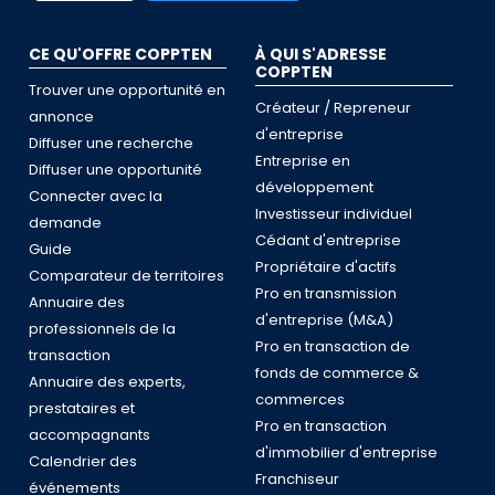
CE QU'OFFRE COPPTEN
À QUI S'ADRESSE
COPPTEN
Trouver une opportunité en
Créateur / Repreneur
annonce
d'entreprise
Diffuser une recherche
Entreprise en
Diffuser une opportunité
développement
Connecter avec la
Investisseur individuel
demande
Cédant d'entreprise
Guide
Propriétaire d'actifs
Comparateur de territoires
Pro en transmission
Annuaire des
d'entreprise (M&A)
professionnels de la
Pro en transaction de
transaction
fonds de commerce &
Annuaire des experts,
commerces
prestataires et
Pro en transaction
accompagnants
d'immobilier d'entreprise
Calendrier des
Franchiseur
événements