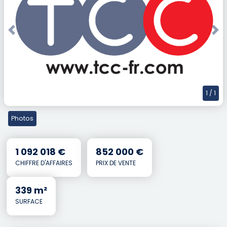
Previous
Nex
1
/ 1
Photos
1 092 018 €
852 000 €
CHIFFRE D'AFFAIRES
PRIX DE VENTE
339 m²
SURFACE