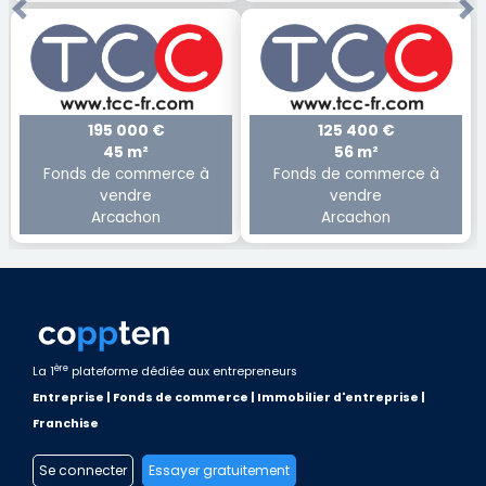
Previous
Ne
195 000 €
125 400 €
45 m²
56 m²
Fonds de commerce à
Fonds de commerce à
vendre
vendre
Arcachon
Arcachon
ère
La 1
plateforme dédiée aux entrepreneurs
Entreprise | Fonds de commerce | Immobilier d'entreprise |
Franchise
Se connecter
Essayer gratuitement