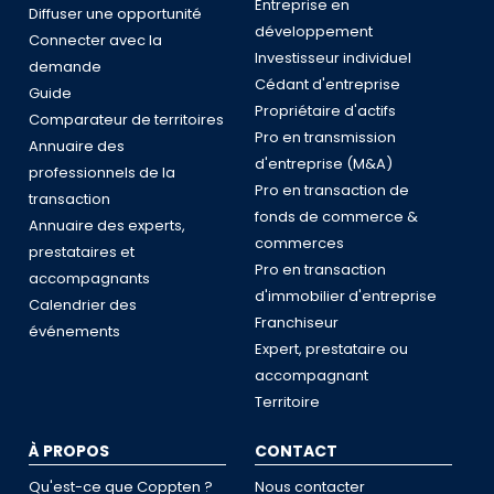
Entreprise en
Diffuser une opportunité
développement
Connecter avec la
Investisseur individuel
demande
Cédant d'entreprise
Guide
Propriétaire d'actifs
Comparateur de territoires
Pro en transmission
Annuaire des
d'entreprise (M&A)
professionnels de la
Pro en transaction de
transaction
fonds de commerce &
Annuaire des experts,
commerces
prestataires et
Pro en transaction
accompagnants
d'immobilier d'entreprise
Calendrier des
Franchiseur
événements
Expert, prestataire ou
accompagnant
Territoire
À PROPOS
CONTACT
Qu'est-ce que Coppten ?
Nous contacter