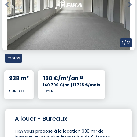
Previous
Nex
1
/ 12
Photos
938 m²
150 €/m²/an
140 700 €/an | 11 725 €/mois
SURFACE
LOYER
A louer - Bureaux
FIKA vous propose à la location 938 m² de