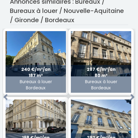
Annonces similaires : Bureaux /
Bureaux à louer / Nouvelle-Aquitaine
/ Gironde / Bordeaux
240 €/m²/an
287 €/m²/an
187 m²
80 m²
Bureaux à louer
Bureaux à louer
Bordeaux
Bordeaux
Previous
Ne
198 €/m²/an
297 €/m²/an