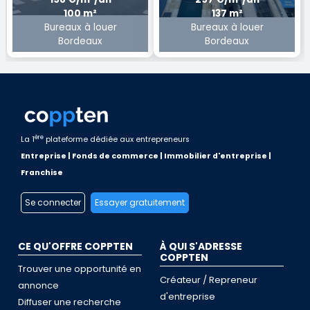
100 m²
137 m²
Bureaux à louer
Bureaux à louer
Bordeaux
Bordeaux
ère
La 1
plateforme dédiée aux entrepreneurs
Entreprise | Fonds de commerce | Immobilier d'entreprise |
Franchise
Se connecter
Essayer gratuitement
CE QU'OFFRE COPPTEN
À QUI S'ADRESSE
COPPTEN
Trouver une opportunité en
Créateur / Repreneur
annonce
d'entreprise
Diffuser une recherche