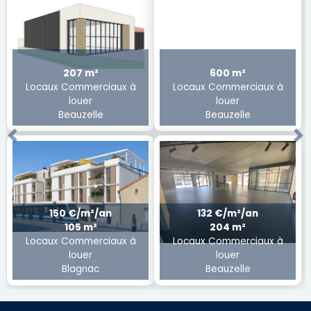
207 m²
600 m²
Locaux Commerciaux à
Locaux Commerciaux à
louer
louer
Beauzelle
Beauzelle
Previous
Ne
150 €/m²/an
132 €/m²/an
105 m²
204 m²
Locaux Commerciaux à
Locaux Commerciaux à
louer
louer
Blagnac
Beauzelle