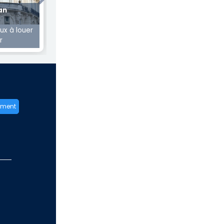
Next
an
x à louer
r
ement