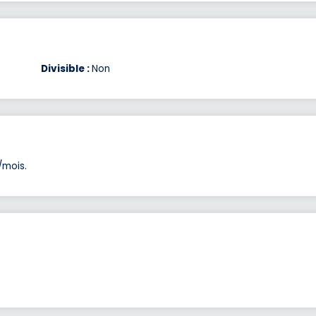
Divisible :
Non
/mois.