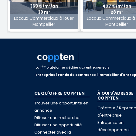
Previous
369 €/m²/an
407 €/m²/an
39 m²
28 m²
Locaux Commerciaux à louer
Locaux Commerciaux à 
Montpellier
Montpellier
ère
La 1
plateforme dédiée aux entrepreneurs
Entreprise | Fonds de commerce | Immobilier d'entrep
CE QU'OFFRE COPPTEN
À QUI S'ADRESSE
COPPTEN
Trouver une opportunité en
Créateur / Reprene
annonce
d'entreprise
Diffuser une recherche
Entreprise en
Diffuser une opportunité
développement
Connecter avec la