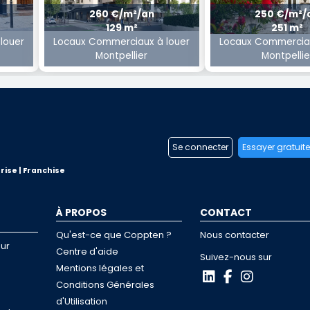
260 €/m²/an
250 €/m²/
129 m²
251 m²
louer
Locaux Commerciaux à louer
Locaux Commerciau
Montpellier
Montpellie
Se connecter
Essayer gratuit
rise | Franchise
À PROPOS
CONTACT
Qu'est-ce que Coppten ?
Nous contacter
ur
Centre d'aide
Suivez-nous sur
Mentions légales et
Conditions Générales
d'Utilisation