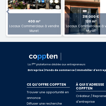
Previous
315 000 €
400 m²
120 m²
Locaux Commerciaux à vendre
Locaux Commerciaux à 
Muret
Muret
ère
La 1
plateforme dédiée aux entrepreneurs
Entreprise | Fonds de commerce | Immobilier d'entrep
CE QU'OFFRE COPPTEN
À QUI S'ADRESSE
COPPTEN
Trouver une opportunité en
Créateur / Reprene
annonce
d'entreprise
Diffuser une recherche