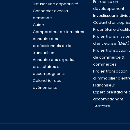
Entreprise en
Diffuser une opportunité
développement
Connecter avec la
Investisseur individ
demande
Cédant d'entrepris
Guide
Propriétaire d'actif
Comparateur de territoires
Pro en transmissio
Annuaire des
d'entreprise (M&A)
professionnels de la
Pro en transaction 
transaction
de commerce &
Annuaire des experts,
commerces
prestataires et
Pro en transaction
accompagnants
d'immobilier d'entr
Calendrier des
Franchiseur
événements
Expert, prestataire 
accompagnant
Territoire