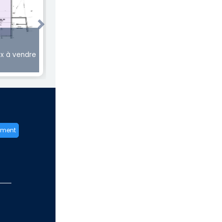
Next
€
x à vendre
ement