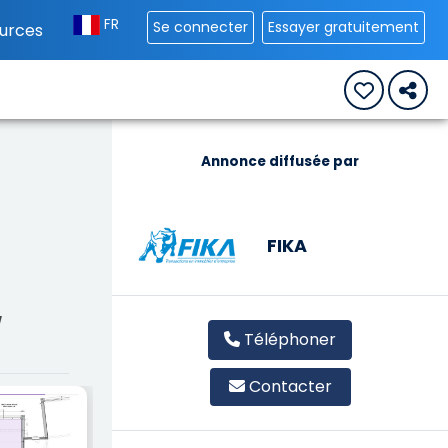
FR
Se connecter
Essayer gratuitement
urces
Annonce diffusée par
FIKA
/
Téléphoner
Contacter