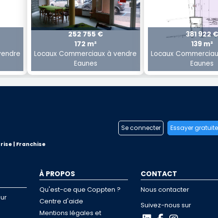
252 755 €
381 922 
172 m²
139 m²
vendre
Locaux Commerciaux à vendre
Locaux Commerciau
Eaunes
Eaunes
Se connecter
Essayer gratuit
rise | Franchise
À PROPOS
CONTACT
Qu'est-ce que Coppten ?
Nous contacter
ur
Centre d'aide
Suivez-nous sur
Mentions légales et