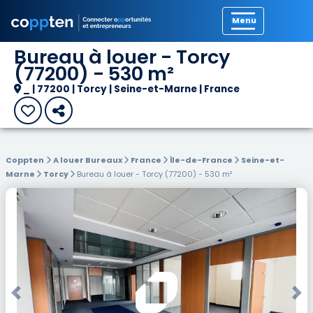
Précédent
Bureau à louer - Torcy
(77200) - 530 m²
_ | 77200 | Torcy | Seine-et-Marne | France
Coppten
A louer Bureaux
France
Île-de-France
Seine-et-
Marne
Torcy
Bureau à louer - Torcy (77200) - 530 m²
Previous
Nex