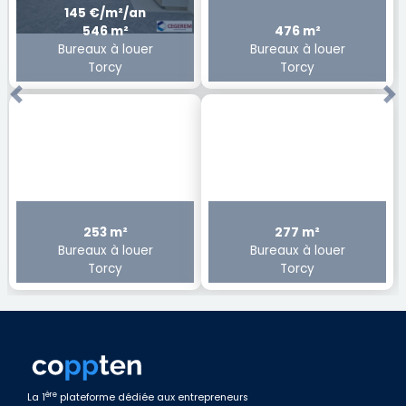
145 €/m²/an
546 m²
476 m²
Bureaux à louer
Bureaux à louer
Torcy
Torcy
Previous
Ne
253 m²
277 m²
Bureaux à louer
Bureaux à louer
Torcy
Torcy
ère
La 1
plateforme dédiée aux entrepreneurs