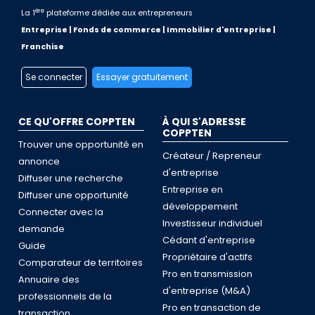
ère
La 1
plateforme dédiée aux entrepreneurs
Entreprise | Fonds de commerce | Immobilier d'entreprise |
Franchise
Se connecter
Essayer gratuitement
CE QU'OFFRE COPPTEN
À QUI S'ADRESSE
COPPTEN
Trouver une opportunité en
Créateur / Repreneur
annonce
d'entreprise
Diffuser une recherche
Entreprise en
Diffuser une opportunité
développement
Connecter avec la
Investisseur individuel
demande
Cédant d'entreprise
Guide
Propriétaire d'actifs
Comparateur de territoires
Pro en transmission
Annuaire des
d'entreprise (M&A)
professionnels de la
Pro en transaction de
transaction