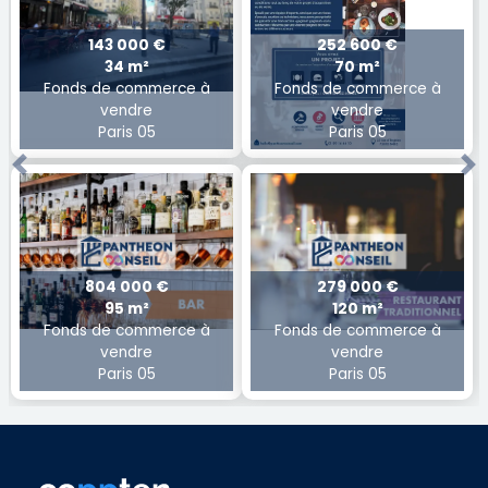
143 000 €
252 600 €
34 m²
70 m²
Fonds de commerce à
Fonds de commerce à
vendre
vendre
Paris 05
Paris 05
Previous
Ne
804 000 €
279 000 €
95 m²
120 m²
Fonds de commerce à
Fonds de commerce à
vendre
vendre
Paris 05
Paris 05