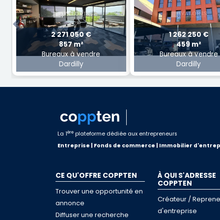
Previous
2 271 050 €
1 262 250 €
857 m²
459 m²
Bureaux à vendre
Bureaux à vendre
Dardilly
Dardilly
ère
La 1
plateforme dédiée aux entrepreneurs
Entreprise | Fonds de commerce | Immobilier d'entrep
CE QU'OFFRE COPPTEN
À QUI S'ADRESSE
COPPTEN
Trouver une opportunité en
Créateur / Reprene
annonce
d'entreprise
Diffuser une recherche