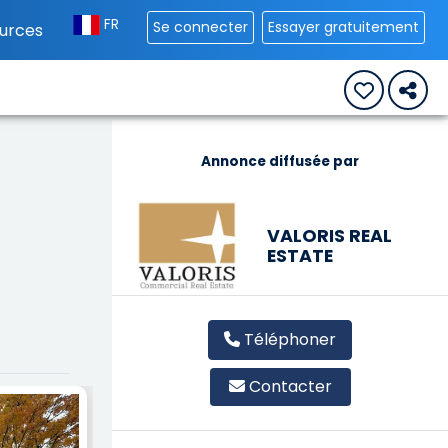
FR
Se connecter
Essayer gratuitement
urces
Annonce diffusée par
VALORIS REAL
ESTATE
Téléphoner
Contacter