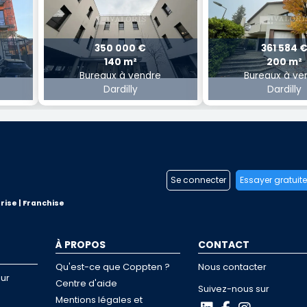
350 000 €
361 584 
140 m²
200 m²
Bureaux à vendre
Bureaux à ve
Dardilly
Dardilly
Se connecter
Essayer gratuit
rise | Franchise
À PROPOS
CONTACT
Qu'est-ce que Coppten ?
Nous contacter
ur
Centre d'aide
Suivez-nous sur
Mentions légales et