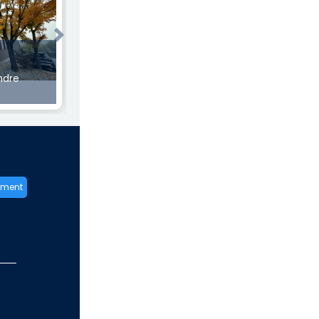
Next
€
ndre
ement