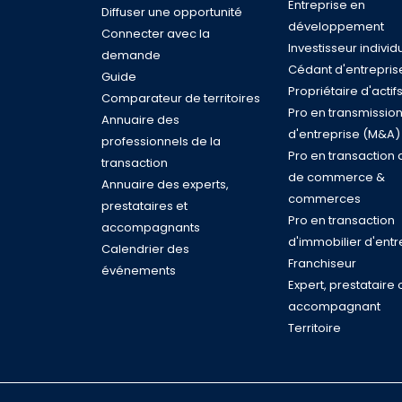
Entreprise en
Diffuser une opportunité
développement
Connecter avec la
Investisseur individ
demande
Cédant d'entrepris
Guide
Propriétaire d'actif
Comparateur de territoires
Pro en transmissio
Annuaire des
d'entreprise (M&A)
professionnels de la
Pro en transaction 
transaction
de commerce &
Annuaire des experts,
commerces
prestataires et
Pro en transaction
accompagnants
d'immobilier d'entr
Calendrier des
Franchiseur
événements
Expert, prestataire 
accompagnant
Territoire