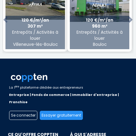
120 €/m²/an
120 €/m²/an
Previous
Ne
307 m²
960 m²
Entrepôts / Activités à
Entrepôts / Activités à
louer
louer
Villeneuve-lès-Bouloc
Bouloc
ère
La 1
plateforme dédiée aux entrepreneurs
Entreprise | Fonds de commerce | Immobilier d'entreprise |
Franchise
Se connecter
Essayer gratuitement
CE QU'OFFRE COPPTEN
À QUI S'ADRESSE