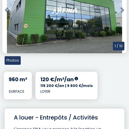
Previous
Nex
1
/ 10
Photos
960 m²
120 €/m²/an
115 200 €/an | 9 600 €/mois
SURFACE
LOYER
A louer - Entrepôts / Activités