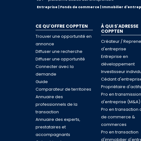
Entreprise | Fonds de commerce | Immobilier d'entrep
CE QU'OFFRE COPPTEN
À QUI S'ADRESSE
COPPTEN
Trouver une opportunité en
Créateur / Reprene
annonce
d'entreprise
Diffuser une recherche
Entreprise en
Diffuser une opportunité
développement
Connecter avec la
Investisseur individ
demande
Cédant d'entrepris
Guide
Propriétaire d'actif
Comparateur de territoires
Pro en transmissio
Annuaire des
d'entreprise (M&A)
professionnels de la
Pro en transaction 
transaction
de commerce &
Annuaire des experts,
commerces
prestataires et
Pro en transaction
accompagnants
d'immobilier d'entr