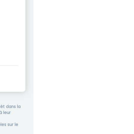
êt dans la
à leur
les sur le