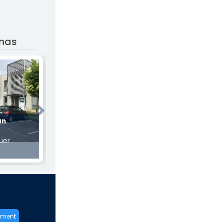
rnas
Next
an
uer
ement