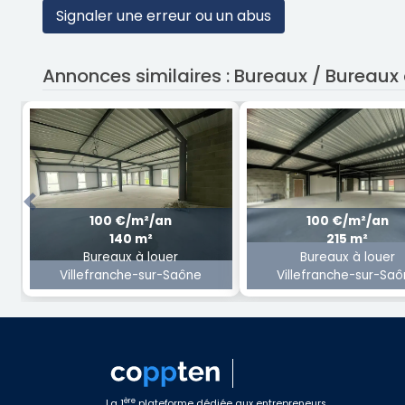
Signaler une erreur ou un abus
Annonces similaires : Bureaux / Bureaux
Previous
100 €/m²/an
100 €/m²/an
140 m²
215 m²
Bureaux à louer
Bureaux à louer
Villefranche-sur-Saône
Villefranche-sur-Sa
ère
La 1
plateforme dédiée aux entrepreneurs