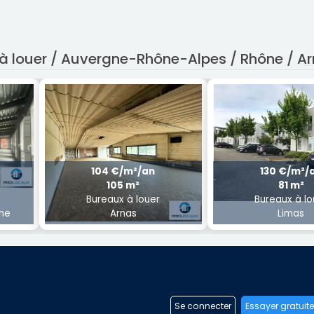
 à louer / Auvergne-Rhône-Alpes / Rhône / A
104 €/m²/an
130 €/m²/
105 m²
81 m²
Bureaux à louer
Bureaux à lo
ône
Arnas
Limas
Se connecter
Essayer gratuit