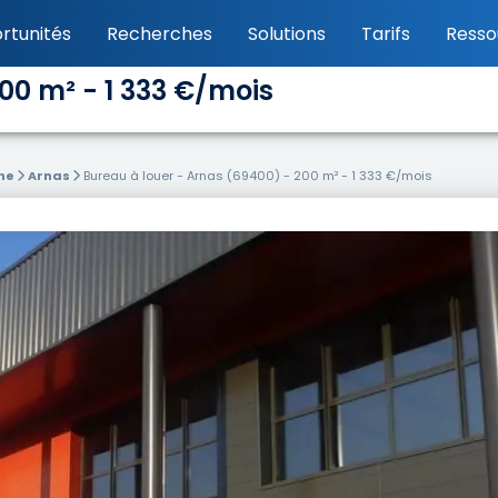
rtunités
Recherches
Solutions
Tarifs
Resso
00 m² - 1 333 €/mois
ne
Arnas
Bureau à louer - Arnas (69400) - 200 m² - 1 333 €/mois