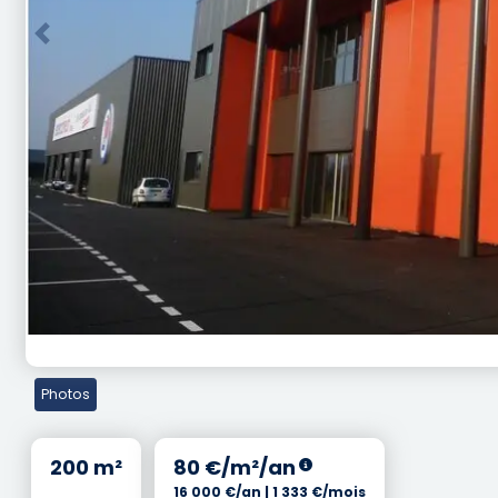
Previous
Photos
200 m²
80 €/m²/an
16 000 €/an | 1 333 €/mois