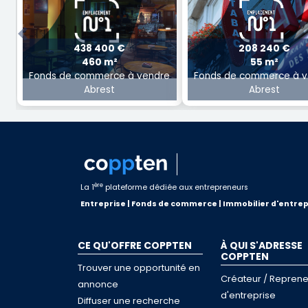
Previous
438 400 €
208 240 €
460 m²
55 m²
Fonds de commerce à vendre
Fonds de commerce à v
Abrest
Abrest
ère
La 1
plateforme dédiée aux entrepreneurs
Entreprise | Fonds de commerce | Immobilier d'entrep
CE QU'OFFRE COPPTEN
À QUI S'ADRESSE
COPPTEN
Trouver une opportunité en
Créateur / Reprene
annonce
d'entreprise
Diffuser une recherche