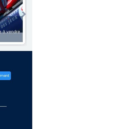
Next
€
 à vendre
ement