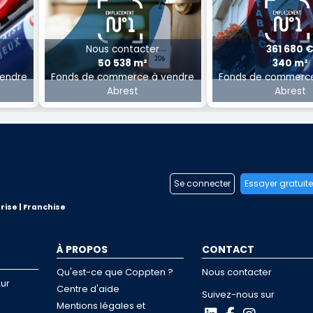
Nous contacter
361 680 
50 538 m²
340 m²
endre
Fonds de commerce à vendre
Fonds de commerce
Abrest
Abrest
Se connecter
Essayer gratuit
rise | Franchise
À PROPOS
CONTACT
Qu'est-ce que Coppten ?
Nous contacter
ur
Centre d'aide
Suivez-nous sur
Mentions légales et