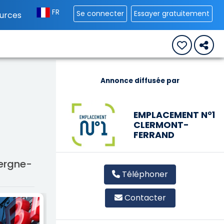
FR
Se connecter
Essayer gratuitement
urces
Annonce diffusée par
EMPLACEMENT N°1
CLERMONT-
FERRAND
vergne-
Téléphoner
Contacter