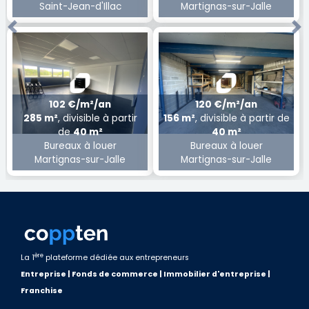
Saint-Jean-d'Illac
Martignas-sur-Jalle
Previous
Ne
102 €/m²/an
120 €/m²/an
285 m²
, divisible à partir
156 m²
, divisible à partir de
de
40 m²
40 m²
Bureaux à louer
Bureaux à louer
Martignas-sur-Jalle
Martignas-sur-Jalle
ère
La 1
plateforme dédiée aux entrepreneurs
Entreprise | Fonds de commerce | Immobilier d'entreprise |
Franchise