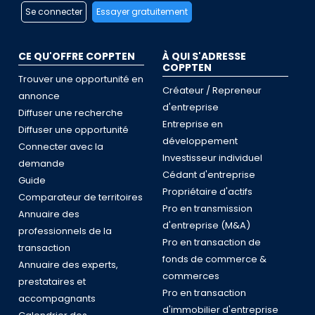
Se connecter
Essayer gratuitement
CE QU'OFFRE COPPTEN
À QUI S'ADRESSE
COPPTEN
Trouver une opportunité en
Créateur / Repreneur
annonce
d'entreprise
Diffuser une recherche
Entreprise en
Diffuser une opportunité
développement
Connecter avec la
Investisseur individuel
demande
Cédant d'entreprise
Guide
Propriétaire d'actifs
Comparateur de territoires
Pro en transmission
Annuaire des
d'entreprise (M&A)
professionnels de la
Pro en transaction de
transaction
fonds de commerce &
Annuaire des experts,
commerces
prestataires et
Pro en transaction
accompagnants
d'immobilier d'entreprise