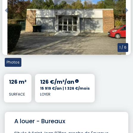
Previous
Nex
1
/ 6
Photos
126 m²
126 €/m²/an
15 919 €/an | 1 326 €/mois
SURFACE
LOYER
A louer - Bureaux