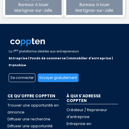
Bureaux à louer
Bureaux à louer
Martignas-sur-Jalle
Martignas-sur-Jalle
ère
La 1
plateforme dédiée aux entrepreneurs
Entreprise | Fonds de commerce | Immobilier d'entreprise |
Franchise
Se connecter
Essayer gratuitement
CE QU'OFFRE COPPTEN
À QUI S'ADRESSE
COPPTEN
Trouver une opportunité en
Créateur / Repreneur
annonce
d'entreprise
Diffuser une recherche
Entreprise en
Diffuser une opportunité