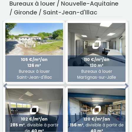
Bureaux à louer / Nouvelle-Aquitaine
/ Gironde / Saint-Jean-d'Illac
105 €/m²/an
110 €/m²/an
126 m²
130 m²
Bureaux à louer
Bureaux à louer
Saint-Jean-d'Illac
Martignas-sur-Jalle
Previous
Ne
102 €/m²/an
120 €/m²/an
285 m²
, divisible à partir
156 m²
, divisible à partir de
de
40 m²
40 m²