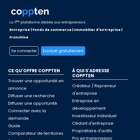
ère
La 1
plateforme dédiée aux entrepreneurs
Entreprise | Fonds de commerce | Immobilier d'entreprise |
Franchise
Se connecter
Essayer gratuitement
CE QU'OFFRE COPPTEN
À QUI S'ADRESSE
COPPTEN
Trouver une opportunité en
Créateur / Repreneur
annonce
d'entreprise
Diffuser une recherche
Entreprise en
Diffuser une opportunité
développement
Connecter avec la
Investisseur individuel
demande
Cédant d'entreprise
Guide
Propriétaire d'actifs
Comparateur de territoires
Pro en transmission