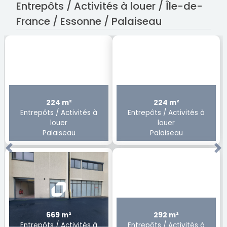
Entrepôts / Activités à louer / Île-de-
France / Essonne / Palaiseau
224 m²
224 m²
Entrepôts / Activités à
Entrepôts / Activités à
louer
louer
Palaiseau
Palaiseau
Previous
Ne
669 m²
292 m²
Entrepôts / Activités à
Entrepôts / Activités à