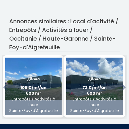
Annonces similaires : Local d'activité /
Entrepôts / Activités à louer /
Occitanie / Haute-Garonne / Sainte-
Foy-d'Aigrefeuille
108 €/m²/an
72 €/m²/an
Previous
Ne
600 m²
600 m²
Entrepôts / Activités à
Entrepôts / Activités à
louer
louer
Sainte-Foy-d'Aigrefeuille
Sainte-Foy-d'Aigrefeuille