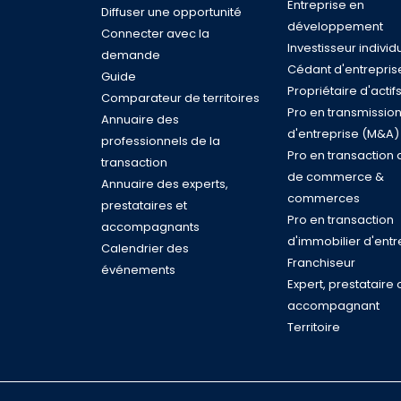
Entreprise en
Diffuser une opportunité
développement
Connecter avec la
Investisseur individ
demande
Cédant d'entrepris
Guide
Propriétaire d'actif
Comparateur de territoires
Pro en transmissio
Annuaire des
d'entreprise (M&A)
professionnels de la
Pro en transaction 
transaction
de commerce &
Annuaire des experts,
commerces
prestataires et
Pro en transaction
accompagnants
d'immobilier d'entr
Calendrier des
Franchiseur
événements
Expert, prestataire 
accompagnant
Territoire