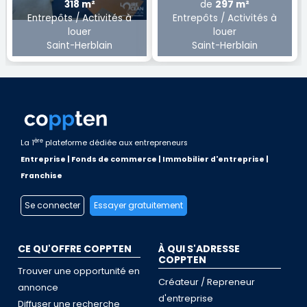
318 m²
de
297 m²
Entrepôts / Activités à
Entrepôts / Activités à
louer
louer
Saint-Herblain
Saint-Herblain
ère
La 1
plateforme dédiée aux entrepreneurs
Entreprise | Fonds de commerce | Immobilier d'entreprise |
Franchise
Se connecter
Essayer gratuitement
CE QU'OFFRE COPPTEN
À QUI S'ADRESSE
COPPTEN
Trouver une opportunité en
Créateur / Repreneur
annonce
d'entreprise
Diffuser une recherche