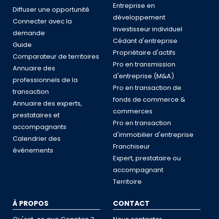
Entreprise en
Diffuser une opportunité
développement
Connecter avec la
Investisseur individuel
demande
Cédant d'entreprise
Guide
Propriétaire d'actifs
Comparateur de territoires
Pro en transmission
Annuaire des
d'entreprise (M&A)
professionnels de la
Pro en transaction de
transaction
fonds de commerce &
Annuaire des experts,
commerces
prestataires et
Pro en transaction
accompagnants
d'immobilier d'entreprise
Calendrier des
Franchiseur
événements
Expert, prestataire ou
accompagnant
Territoire
À PROPOS
CONTACT