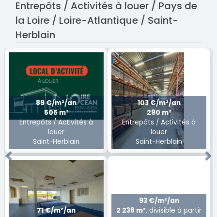
Entrepôts / Activités à louer / Pays de
la Loire / Loire-Atlantique / Saint-
Herblain
89 €/m²/an
103 €/m²/an
505 m²
290 m²
Entrepôts / Activités à
Entrepôts / Activités à
louer
louer
Saint-Herblain
Saint-Herblain
Previous
Ne
93 €/m²/an
71 €/m²/an
2 238 m²
, divisible à partir