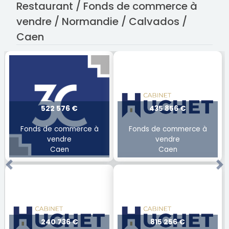
Restaurant / Fonds de commerce à
vendre / Normandie / Calvados /
Caen
522 576 €
435 856 €
Fonds de commerce à
Fonds de commerce à
vendre
vendre
Caen
Caen
Previous
Ne
240 736 €
815 256 €