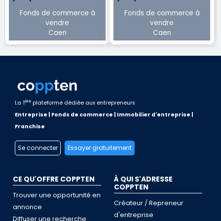
Fonds de commerce à
Fonds de commerce à
vendre
vendre
Caen
Caen
ère
La 1
plateforme dédiée aux entrepreneurs
Entreprise | Fonds de commerce | Immobilier d'entreprise |
Franchise
Se connecter
Essayer gratuitement
CE QU'OFFRE COPPTEN
À QUI S'ADRESSE
COPPTEN
Trouver une opportunité en
Créateur / Repreneur
annonce
d'entreprise
Diffuser une recherche