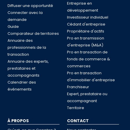
Entreprise en
Diffuser une opportunité
développement
Connecter avec la
Investisseur individuel
demande
Cédant d'entreprise
Guide
Propriétaire d'actifs
Comparateur de territoires
Pro en transmission
Annuaire des
d'entreprise (M&A)
professionnels de la
Pro en transaction de
transaction
fonds de commerce &
Annuaire des experts,
commerces
prestataires et
Pro en transaction
accompagnants
d'immobilier d'entreprise
Calendrier des
Franchiseur
événements
Expert, prestataire ou
accompagnant
Territoire
À PROPOS
CONTACT