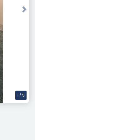
Next
1
/ 5