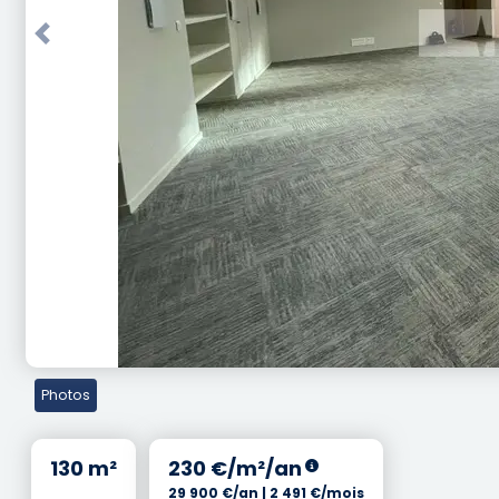
Previous
Photos
130 m²
230 €/m²/an
29 900 €/an | 2 491 €/mois