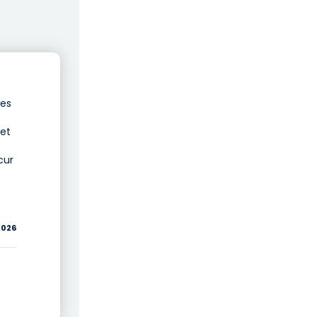
les
 et
ur
2026