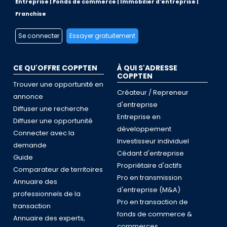
Entreprise | Fonds de commerce | Immobilier d'entreprise |
Franchise
Se connecter
Essayer gratuitement
CE QU'OFFRE COPPTEN
À QUI S'ADRESSE
COPPTEN
Trouver une opportunité en
Créateur / Repreneur
annonce
d'entreprise
Diffuser une recherche
Entreprise en
Diffuser une opportunité
développement
Connecter avec la
Investisseur individuel
demande
Cédant d'entreprise
Guide
Propriétaire d'actifs
Comparateur de territoires
Pro en transmission
Annuaire des
d'entreprise (M&A)
professionnels de la
Pro en transaction de
transaction
fonds de commerce &
Annuaire des experts,
commerces