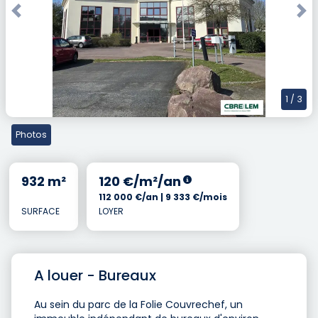
Previous
Nex
1
/ 3
Photos
932 m²
120 €/m²/an
112 000 €/an | 9 333 €/mois
SURFACE
LOYER
A louer - Bureaux
Au sein du parc de la Folie Couvrechef, un