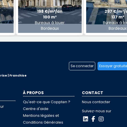
198 €/m²/an
297 €/m²/
100 m²
137 m²
Bureaux à louer
Bureaux à lo
Bordeaux
Bordeaux
Se connecter
Essayer gratuit
rise | Franchise
À PROPOS
CONTACT
Qu'est-ce que Coppten ?
Nous contacter
ur
Centre d'aide
Suivez-nous sur
Mentions légales et
Conditions Générales