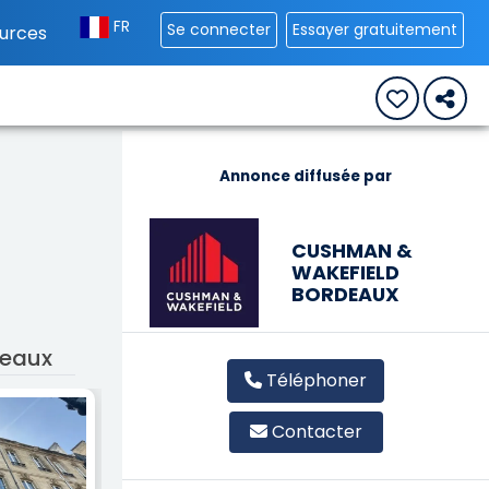
FR
Se connecter
Essayer gratuitement
urces
Annonce diffusée par
CUSHMAN &
WAKEFIELD
BORDEAUX
deaux
Téléphoner
Contacter