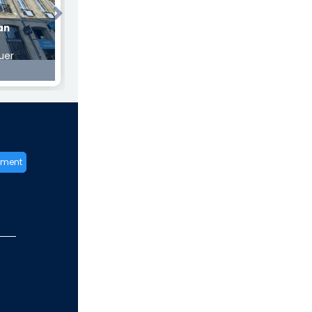
Next
an
uer
ement