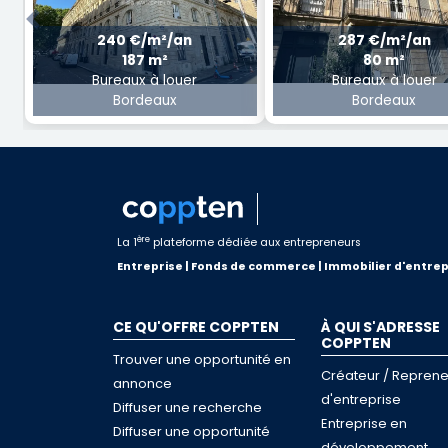
Previous
240 €/m²/an
287 €/m²/an
187 m²
80 m²
Bureaux à louer
Bureaux à louer
Bordeaux
Bordeaux
ère
La 1
plateforme dédiée aux entrepreneurs
Entreprise | Fonds de commerce | Immobilier d'entrep
CE QU'OFFRE COPPTEN
À QUI S'ADRESSE
COPPTEN
Trouver une opportunité en
Créateur / Reprene
annonce
d'entreprise
Diffuser une recherche
Entreprise en
Diffuser une opportunité
développement