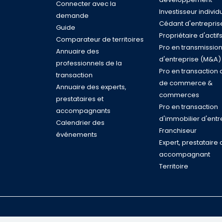
Connecter avec la
Investisseur individ
demande
Cédant d'entrepris
Guide
Propriétaire d'actif
Comparateur de territoires
Pro en transmissio
Annuaire des
d'entreprise (M&A)
professionnels de la
Pro en transaction 
transaction
de commerce &
Annuaire des experts,
commerces
prestataires et
Pro en transaction
accompagnants
d'immobilier d'entr
Calendrier des
Franchiseur
événements
Expert, prestataire 
accompagnant
Territoire