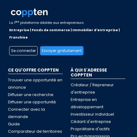
ère
La 1
plateforme dédiée aux entrepreneurs
Entreprise | Fonds de commerce | Immobilier d'entreprise |
Franchise
Se connecter
Essayer gratuitement
CE QU'OFFRE COPPTEN
À QUI S'ADRESSE
COPPTEN
Trouver une opportunité en
Créateur / Repreneur
annonce
d'entreprise
Diffuser une recherche
Entreprise en
Diffuser une opportunité
développement
Connecter avec la
Investisseur individuel
demande
Cédant d'entreprise
Guide
Propriétaire d'actifs
Comparateur de territoires
Pro en transmission