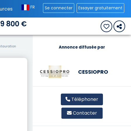
FR
Se connecter
Essayer gratuitement
urces
39 800 €
tauration
Annonce diffusée par
CESSIOPRO
Téléphoner
Contacter