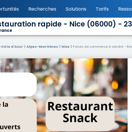
rtunités
Recherches
Solutions
Tarifs
Resso
auration rapide - Nice (06000) - 2
France
-Côte d'Azur
Alpes-Maritimes
Nice
Fonds de commerce à vendre - Res