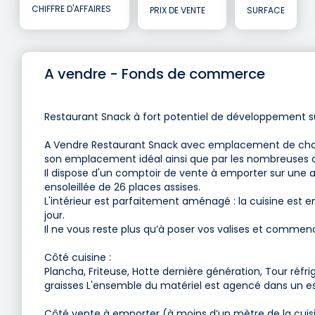
CHIFFRE D'AFFAIRES
PRIX DE VENTE
SURFACE
A vendre - Fonds de commerce
Restaurant Snack à fort potentiel de développement su
A Vendre Restaurant Snack avec emplacement de choix 
son emplacement idéal ainsi que par les nombreuses o
Il dispose d'un comptoir de vente à emporter sur une a
ensoleillée de 26 places assises.
L'intérieur est parfaitement aménagé : la cuisine est 
jour.
Il ne vous reste plus qu’à poser vos valises et commence
Côté cuisine :
Plancha, Friteuse, Hotte dernière génération, Tour réfr
graisses L'ensemble du matériel est agencé dans un e
Côté vente à emporter (à moins d’un mètre de la cuisi