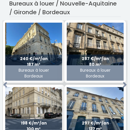
Bureaux à louer / Nouvelle-Aquitaine
/ Gironde / Bordeaux
240 €/m²/an
287 €/m²/an
187 m²
80 m²
Bureaux à louer
Bureaux à louer
Bordeaux
Bordeaux
Previous
Ne
198 €/m²/an
297 €/m²/an
100 m²
137 m²