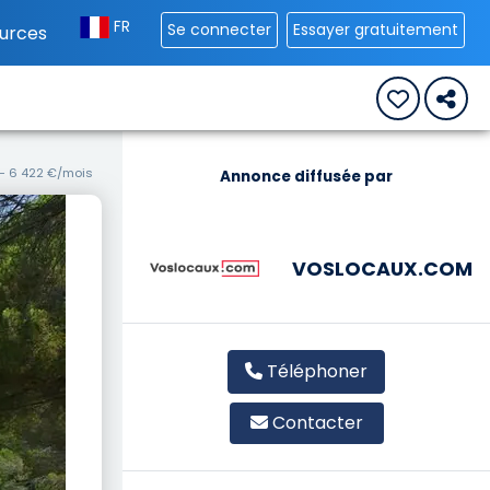
FR
Se connecter
Essayer gratuitement
urces
 - 6 422 €/mois
Annonce diffusée par
VOSLOCAUX.COM
Téléphoner
Contacter