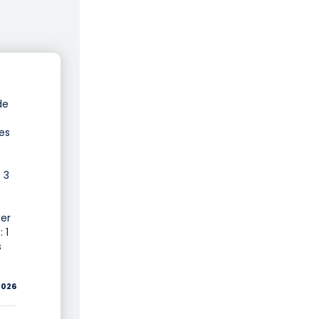
de
es
e
 3
ter
 1
s
2026