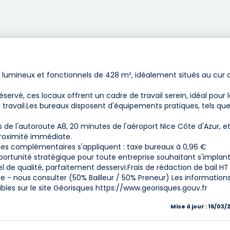
lumineux et fonctionnels de 428 m², idéalement situés au cur 
rvé, ces locaux offrent un cadre de travail serein, idéal pour l
u travail.Les bureaux disposent d'équipements pratiques, tels qu
 de l'autoroute A8, 20 minutes de l'aéroport Nice Côte d'Azur, et
proximité immédiate.
rges complémentaires s'appliquent : taxe bureaux à 0,96 €
rtunité stratégique pour toute entreprise souhaitant s'implan
de qualité, parfaitement desservi.Frais de rédaction de bail HT :
ace - nous consulter (50% Bailleur / 50% Preneur) Les information
ibles sur le site Géorisques https://www.georisques.gouv.fr
Mise à jour : 16/03/