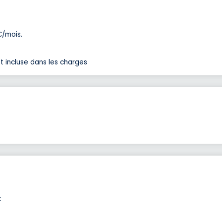
€/mois.
t incluse dans les charges
: