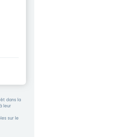
êt dans la
à leur
les sur le