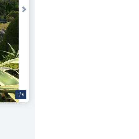
Next
1
/ 6