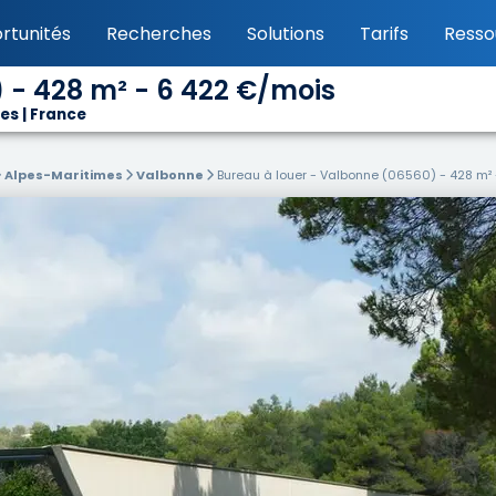
rtunités
Recherches
Solutions
Tarifs
Resso
 - 428 m² - 6 422 €/mois
es | France
Alpes-Maritimes
Valbonne
Bureau à louer - Valbonne (06560) - 428 m²