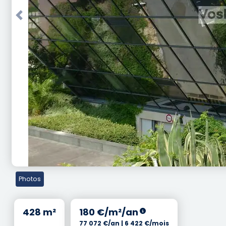
Previous
Photos
428 m²
180 €/m²/an
77 072 €/an | 6 422 €/mois