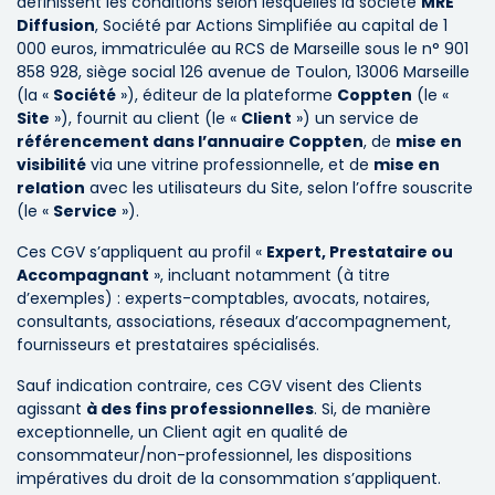
définissent les conditions selon lesquelles la société
MRE
Diffusion
, Société par Actions Simplifiée au capital de 1
000 euros, immatriculée au RCS de Marseille sous le n° 901
858 928, siège social 126 avenue de Toulon, 13006 Marseille
(la «
Société
»), éditeur de la plateforme
Coppten
(le «
Site
»), fournit au client (le «
Client
») un service de
référencement dans l’annuaire Coppten
, de
mise en
visibilité
via une vitrine professionnelle, et de
mise en
relation
avec les utilisateurs du Site, selon l’offre souscrite
(le «
Service
»).
Ces CGV s’appliquent au profil «
Expert, Prestataire ou
Accompagnant
», incluant notamment (à titre
d’exemples) : experts-comptables, avocats, notaires,
consultants, associations, réseaux d’accompagnement,
fournisseurs et prestataires spécialisés.
Sauf indication contraire, ces CGV visent des Clients
agissant
à des fins professionnelles
. Si, de manière
exceptionnelle, un Client agit en qualité de
consommateur/non-professionnel, les dispositions
impératives du droit de la consommation s’appliquent.