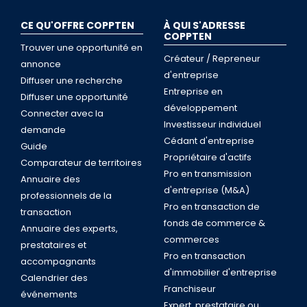
CE QU'OFFRE COPPTEN
À QUI S'ADRESSE
COPPTEN
Trouver une opportunité en
Créateur / Repreneur
annonce
d'entreprise
Diffuser une recherche
Entreprise en
Diffuser une opportunité
développement
Connecter avec la
Investisseur individuel
demande
Cédant d'entreprise
Guide
Propriétaire d'actifs
Comparateur de territoires
Pro en transmission
Annuaire des
d'entreprise (M&A)
professionnels de la
Pro en transaction de
transaction
fonds de commerce &
Annuaire des experts,
commerces
prestataires et
Pro en transaction
accompagnants
d'immobilier d'entreprise
Calendrier des
Franchiseur
événements
Expert, prestataire ou