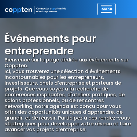
Événements pour
entreprendre
Bienvenue sur la page dédiée aux événements sur
Coppten.
Ici, vous trouverez une sélection d'événements
incontournables pour les entrepreneurs,
investisseurs, chefs d'entreprise et porteurs de
projets. Que vous soyez à la recherche de
conférences inspirantes, d'ateliers pratiques, de
salons professionnels, ou de rencontres
networking, notre agenda est conçu pour vous
offrir des opportunités uniques d'apprendre, de
grandir, et de réussir. Participez à ces rendez-vous
stratégiques pour développer votre réseau et faire
avancer vos projets d’entreprise.