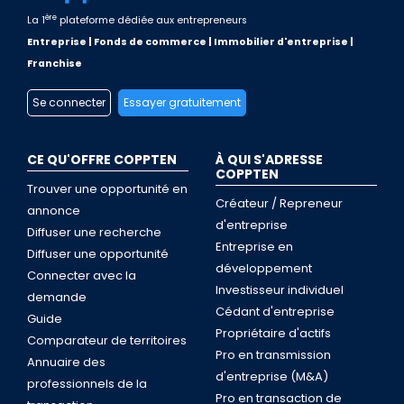
ère
La 1
plateforme dédiée aux entrepreneurs
Entreprise | Fonds de commerce | Immobilier d'entreprise |
Franchise
Se connecter
Essayer gratuitement
CE QU'OFFRE COPPTEN
À QUI S'ADRESSE
COPPTEN
Trouver une opportunité en
Créateur / Repreneur
annonce
d'entreprise
Diffuser une recherche
Entreprise en
Diffuser une opportunité
développement
Connecter avec la
Investisseur individuel
demande
Cédant d'entreprise
Guide
Propriétaire d'actifs
Comparateur de territoires
Pro en transmission
Annuaire des
d'entreprise (M&A)
professionnels de la
Pro en transaction de