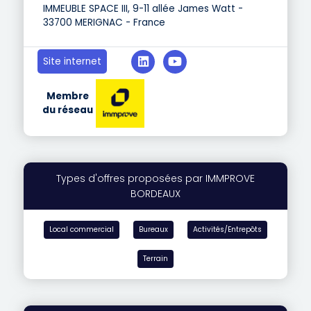
IMMEUBLE SPACE III, 9-11 allée James Watt -
33700 MERIGNAC - France
Site internet
Membre
du réseau
Types d'offres proposées par IMMPROVE
BORDEAUX
Local commercial
Bureaux
Activités/Entrepôts
Terrain