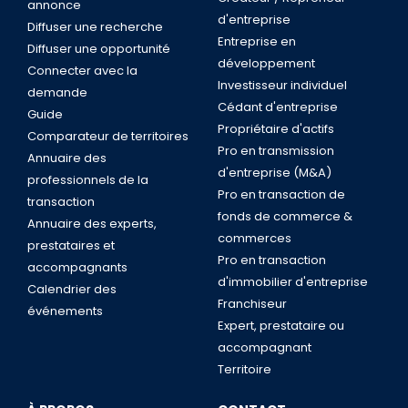
annonce
d'entreprise
Diffuser une recherche
Entreprise en
Diffuser une opportunité
développement
Connecter avec la
Investisseur individuel
demande
Cédant d'entreprise
Guide
Propriétaire d'actifs
Comparateur de territoires
Pro en transmission
Annuaire des
d'entreprise (M&A)
professionnels de la
Pro en transaction de
transaction
fonds de commerce &
Annuaire des experts,
commerces
prestataires et
Pro en transaction
accompagnants
d'immobilier d'entreprise
Calendrier des
Franchiseur
événements
Expert, prestataire ou
accompagnant
Territoire