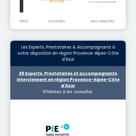
'ENTREPRISE
CESSIOPRO
MAN-IMMO.PRO
IMMOBILI
Les Experts, Prestataires & Accompagnants à
votre dispostion en région Provence-Alpes-Côte
d'Azur
26 Experts, Prestataires et accompagnants
interviennent en région Provence-Alpes-Côte
d'Azur
N’hésitez à les consulter.