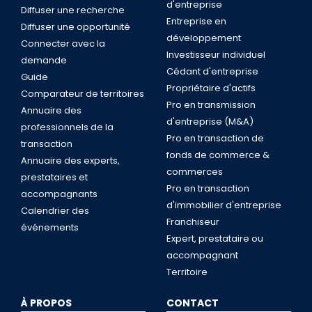
d'entreprise
Diffuser une recherche
Entreprise en
Diffuser une opportunité
développement
Connecter avec la
Investisseur individuel
demande
Cédant d'entreprise
Guide
Propriétaire d'actifs
Comparateur de territoires
Pro en transmission
Annuaire des
d'entreprise (M&A)
professionnels de la
Pro en transaction de
transaction
fonds de commerce &
Annuaire des experts,
commerces
prestataires et
Pro en transaction
accompagnants
d'immobilier d'entreprise
Calendrier des
Franchiseur
événements
Expert, prestataire ou
accompagnant
Territoire
À PROPOS
CONTACT