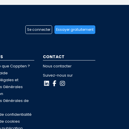
Se connecter
Essayer gratuitement
OS
CONTACT
e que Coppten ?
Nous contacter
aide
Suivez-nous sur
légales et
ns Générales
on
ns Générales de
de confidentialité
 de cookies
 publication