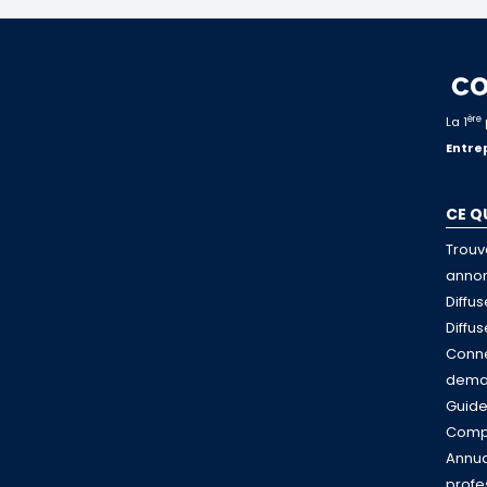
ère
La 1
Entrep
CE Q
Trouv
anno
Diffu
Diffu
Conne
dema
Guid
Compa
Annua
profe