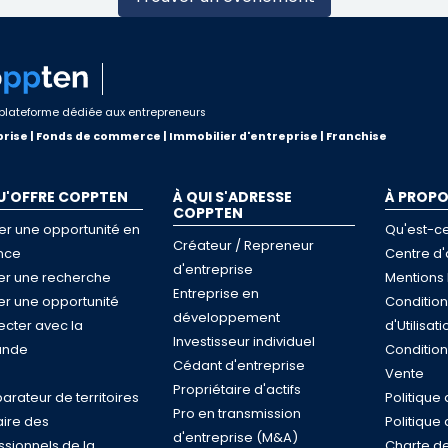
plateforme dédiée aux entrepreneurs
rise | Fonds de commerce | Immobilier d'entreprise | Franchise
U'OFFRE COPPTEN
À QUI S'ADRESSE
À PROP
COPPTEN
er une opportunité en
Qu'est-c
Créateur / Repreneur
nce
Centre d'
d'entreprise
ser une recherche
Mentions 
Entreprise en
ser une opportunité
Conditio
développement
cter avec la
d'Utilisati
Investisseur individuel
nde
Conditio
Cédant d'entreprise
e
Vente
Propriétaire d'actifs
rateur de territoires
Politique 
Pro en transmission
ire des
Politique
d'entreprise (M&A)
ssionnels de la
Charte de