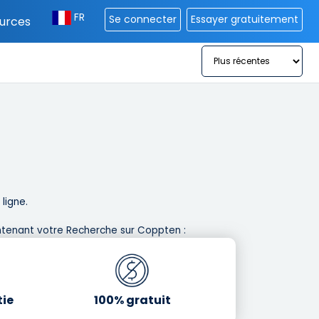
FR
Se connecter
Essayer gratuitement
urces
igne. ​
tenant votre Recherche sur Coppten : ​
tie
100% gratuit