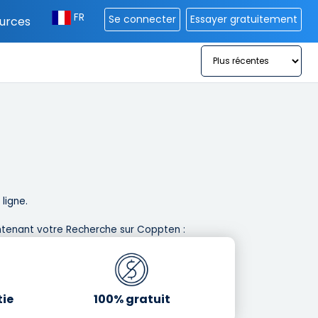
FR
Se connecter
Essayer gratuitement
urces
igne. ​
tenant votre Recherche sur Coppten : ​
tie
100% gratuit