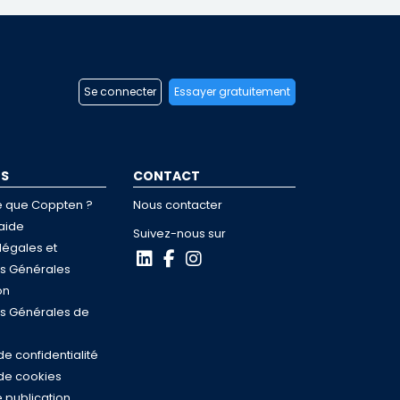
Se connecter
Essayer gratuitement
OS
CONTACT
e que Coppten ?
Nous contacter
aide
Suivez-nous sur
légales et
ns Générales
on
ns Générales de
de confidentialité
 de cookies
 publication