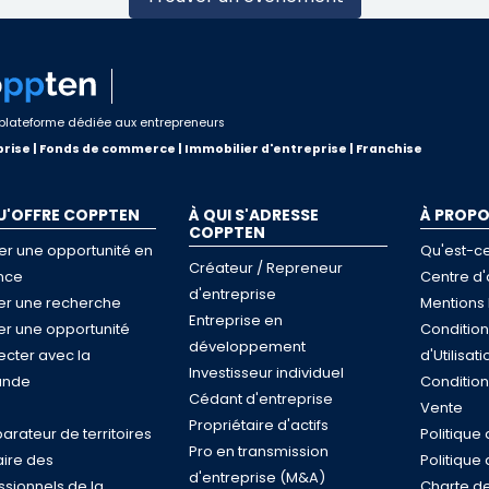
plateforme dédiée aux entrepreneurs
rise | Fonds de commerce | Immobilier d'entreprise | Franchise
U'OFFRE COPPTEN
À QUI S'ADRESSE
À PROP
COPPTEN
er une opportunité en
Qu'est-c
Créateur / Repreneur
nce
Centre d'
d'entreprise
ser une recherche
Mentions 
Entreprise en
ser une opportunité
Conditio
développement
cter avec la
d'Utilisati
Investisseur individuel
nde
Conditio
Cédant d'entreprise
e
Vente
Propriétaire d'actifs
rateur de territoires
Politique 
Pro en transmission
ire des
Politique
d'entreprise (M&A)
ssionnels de la
Charte de