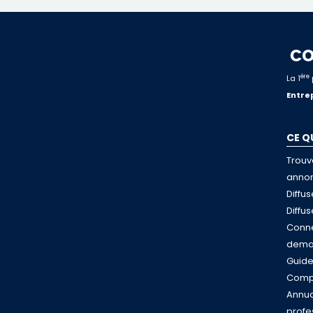
ère
La 1
Entrep
CE Q
Trouv
anno
Diffu
Diffu
Conne
dema
Guid
Compa
Annua
profe