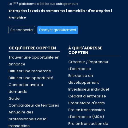
ère
La 1
plateforme dédiée aux entrepreneurs
Entreprise | Fonds de commerce | Immobilier d'entreprise |
Franchise
Se connecter
Essayer gratuitement
CE QU'OFFRE COPPTEN
À QUI S'ADRESSE
COPPTEN
Trouver une opportunité en
Créateur / Repreneur
annonce
d'entreprise
Diffuser une recherche
Entreprise en
Diffuser une opportunité
développement
Connecter avec la
Investisseur individuel
demande
Cédant d'entreprise
Guide
Propriétaire d'actifs
Comparateur de territoires
Pro en transmission
Annuaire des
d'entreprise (M&A)
professionnels de la
Pro en transaction de
transaction